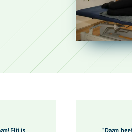
n! Hij is
“Daan heef