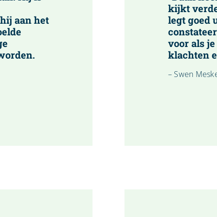
kijkt verde
 hij aan het
legt goed u
oelde
constateer
ge
voor als je
eworden.
klachten e
– Swen Mesk