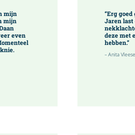
an mijn
“Erg goed
n mijn
Jaren las
j Daan
nekklacht
weer even
deze met 
 Momenteel
hebben.”
knie.
– Anita Vlee