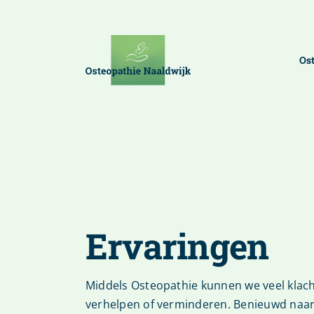
Ga
naar
inhoud
Os
Ervaringen
Middels Osteopathie kunnen we veel klac
verhelpen of verminderen. Benieuwd naar 