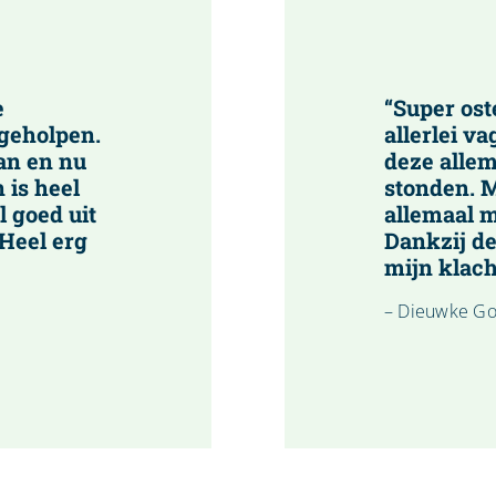
e
“Super ost
 geholpen.
allerlei va
an en nu
deze allem
 is heel
stonden. M
l goed uit
allemaal m
 Heel erg
Dankzij de
mijn klach
– Dieuwke Go