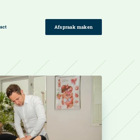
act
Afspraak maken