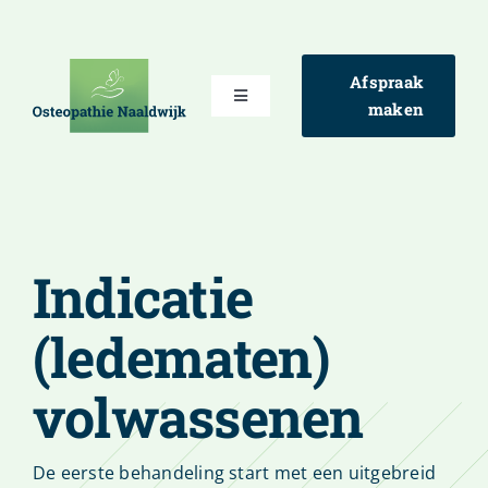
Ga
naar
inhoud
Afspraak
Toggle
maken
Navigation
Osteopathie
Behandelingen
Indicatie
Over Daan
(ledematen)
Contact
volwassenen
De eerste behandeling start met een uitgebreid